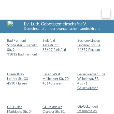
Menü
Ev.-Luth. Gebetsgemeinschaft e.V.
Gemeinschaft in der evangelischen Landeskirche
Bad Pyrmont
Bielefeld
Bochum-Linden
Schwester-Elisabeth-
Astastr. 11
Lindener Str. 54
Str. 2
33617 Bielefeld
44879 Bochum
31812 Bad Pyrmont
Essen-West
Gelsenkirchen-Erle
Essen-Kray
Mülheimer Str. 70
Wilhelmstr. 53
Leither Str. 33
45145 Essen
45891
45307 Essen
Gelsenkirchen
GE-Ückendorf
GE-Middelich
GE-Hüllen
Im Busche 35
Cranger Str. 81
Märkische Str. 34
45886
45891
45888
Gelsenkirchen
Gelsenkirchen
Gelsenkirchen
Herten-Westerholt
Herne-Börnig
Gladbeck
Langenbochumer-
Vellwigstr. 6
Söllerstr. 8
straße 435
44628 Herne
45966 Gladbeck
45701 Herten